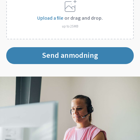
Upload a file
or drag and drop.
up to 25MB
Send anmodning