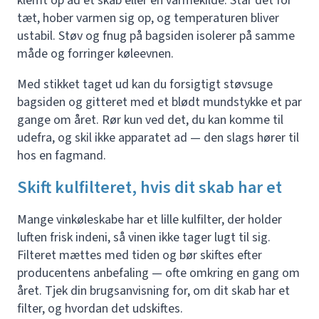
klemt op ad et skab eller en varmekilde. Står det for
tæt, hober varmen sig op, og temperaturen bliver
ustabil. Støv og fnug på bagsiden isolerer på samme
måde og forringer køleevnen.
Med stikket taget ud kan du forsigtigt støvsuge
bagsiden og gitteret med et blødt mundstykke et par
gange om året. Rør kun ved det, du kan komme til
udefra, og skil ikke apparatet ad — den slags hører til
hos en fagmand.
Skift kulfilteret, hvis dit skab har et
Mange vinkøleskabe har et lille kulfilter, der holder
luften frisk indeni, så vinen ikke tager lugt til sig.
Filteret mættes med tiden og bør skiftes efter
producentens anbefaling — ofte omkring en gang om
året. Tjek din brugsanvisning for, om dit skab har et
filter, og hvordan det udskiftes.